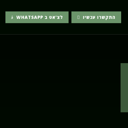
התקשרו עכשיו
לצ'אט ב WHATSAPP