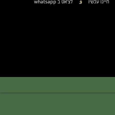
חייגו עכשיו
לצ'אט ב whatsapp