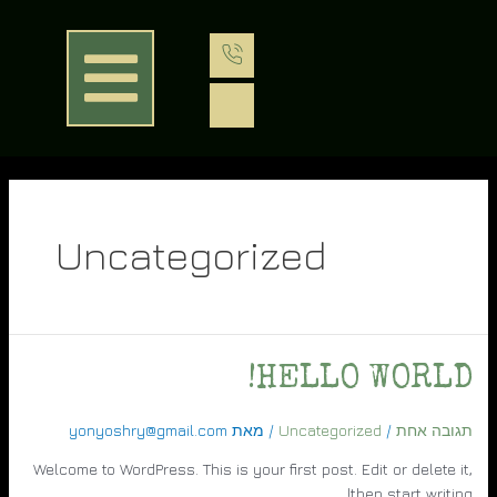
Uncategorized
HELLO WORLD!
תגובה אחת
/
Uncategorized
/ מאת
yonyoshry@gmail.com
Welcome to WordPress. This is your first post. Edit or delete it,
then start writing!